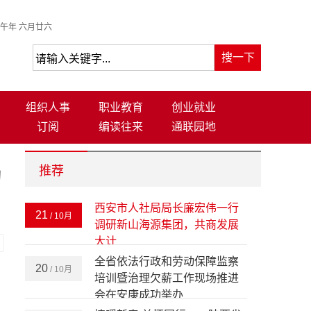
午年 六月廿六
组织人事
职业教育
创业就业
订阅
编读往来
通联园地
推荐
动
西安市人社局局长廉宏伟一行
21
/ 10月
调研新山海源集团，共商发展
大计
-
全省依法行政和劳动保障监察
20
/ 10月
培训暨治理欠薪工作现场推进
会在安康成功举办