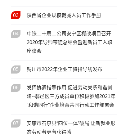
三秦匠心绽邕城 劳务品牌亮全
21
/ 11月
国——陕西特色劳务品牌闪耀
03
陕西省企业规模裁减人员工作手册
第三届全国劳务协作盛会
川陕家人：把陕南山水鲜气，
提
11
04
中铁二十局二公司安宁区棚改项目召开
/ 11月
端进西安的烟火堂屋 （一）
2020年导师带徒总结会暨迎新员工入职
座谈会
05
铜川市2022年企业工资指导线发布
06
发挥协调指导作用 促进劳动关系和谐创
建--鄠邑区三方成员单位积极参加2021年
“和谐同行”企业培育共同行动工作部署会
07
安康市石泉县“四位一体”破局 让新就业形
态劳动者更有获得感