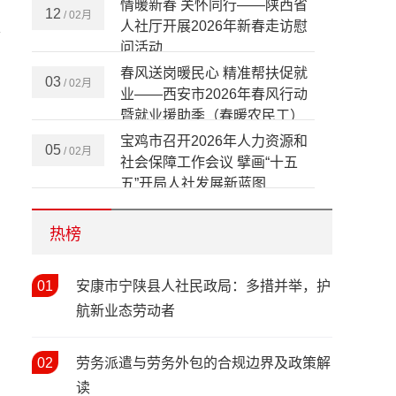
情暖新春 关怀同行——陕西省
12
/ 02月
人社厅开展2026年新春走访慰
餐
问活动
春风送岗暖民心 精准帮扶促就
03
/ 02月
业——西安市2026年春风行动
暨就业援助季（春暖农民工）
活动启动
宝鸡市召开2026年人力资源和
05
/ 02月
社会保障工作会议 擘画“十五
五”开局人社发展新蓝图
春风送岗暖秦巴 协作赋能促就
02
/ 02月
业——陕西省2026年春风行动
热榜
暨就业援助季启动仪式在安康
市汉滨区举行
陕西省人社工作会议在西安召
01
20
安康市宁陕县人社民政局：多措并举，护
/ 01月
开 部署2026年八大重点任务
航新业态劳动者
青春绘华章 社保暖民心——宝
27
/ 11月
02
劳务派遣与劳务外包的合规边界及政策解
鸡市养老保险经办处文艺汇演
读
精彩上演