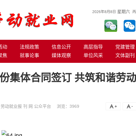
星期六
2026年8月8日
丙
活动
法规政策
信息公开
高层指导
党建管理
聚焦
就事论事
媒体观察
单位风采
文体副刊
份集体合同签订 共筑和谐劳
劳动就业报 刊 网 公众平台
浏览：
3969
A+
A