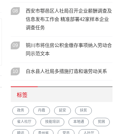
08
西安市鄠邑区人社局召开企业薪酬调查及
信息发布工作会 精准部署42家样本企业
调查任务
09
铜川市将住房公积金缴存事项纳入劳动合
同示范文本
10
白水县人社局多措施打造和谐劳动关系
.
标签
政务
丹霞
延安
扶贫
省人社厅
技能培训
本地通
贫困
暗访
贵州省
党员
人社厅