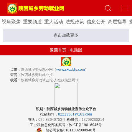
视角聚焦
重要频道
重大活动
法规政策
信息公开
高层指导
点击加载更多
返回首页
|
电脑版
点击：
陕西城乡劳动就业网（
www.sxcxldjy.com
）
查阅：
陕西城乡劳动就业报
收看：
陕西城乡劳动就业报·人社政策法规刊
识别：陕西城乡劳动就业宣传公众平台
投稿邮箱：
82213361@163.com
电话：
029-83640753
手机/微信：
13709288214
工业和信息化部备案号：陕ICP备19016945号
陕公网安备61011302000948号