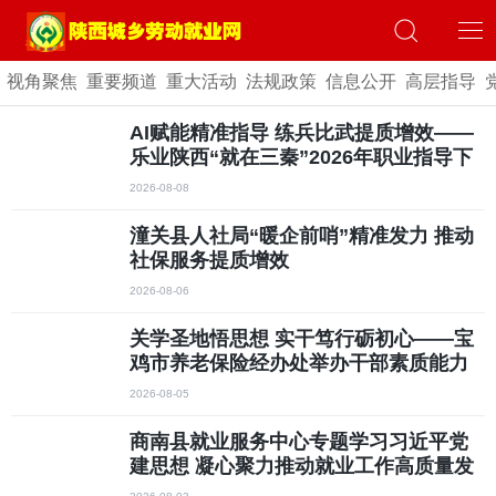
视角聚焦
重要频道
重大活动
法规政策
信息公开
高层指导
AI赋能精准指导 练兵比武提质增效——
乐业陕西“就在三秦”2026年职业指导下
沉基层活动安康站成功举办
2026-08-08
潼关县人社局“暖企前哨”精准发力 推动
社保服务提质增效
2026-08-06
关学圣地悟思想 实干笃行砺初心——宝
鸡市养老保险经办处举办干部素质能力
提升培训班
2026-08-05
商南县就业服务中心专题学习习近平党
建思想 凝心聚力推动就业工作高质量发
展