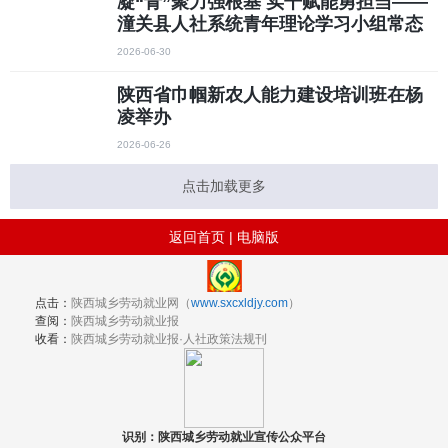
凝“青”聚力强根基 实干赋能勇担当——
潼关县人社系统青年理论学习小组常态
化学习取得阶段性成效
2026-06-30
陕西省巾帼新农人能力建设培训班在杨
凌举办
2026-06-26
点击加载更多
返回首页
|
电脑版
点击：
陕西城乡劳动就业网（
www.sxcxldjy.com
）
查阅：
陕西城乡劳动就业报
收看：
陕西城乡劳动就业报·人社政策法规刊
识别：陕西城乡劳动就业宣传公众平台