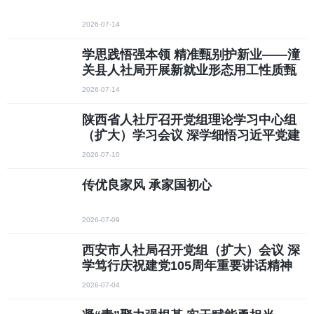
2026-07-14
学思践悟强本领 精准甄别护新业——潼
关县人社局开展新就业形态用工性质甄
别专题学习研讨
2026-07-14
陕西省人社厅召开党组理论学习中心组
（扩大）学习会议 深学细悟习近平党建
思想 以高质量党建引领人社事业高质量
2026-07-10
发展
传优良家风 承家国初心
2026-07-09
西安市人社局召开党组（扩大）会议 深
学笃行庆祝建党105周年重要讲话精神
聚力稳就业保民生防风险 推动人社事业
2026-07-04
高质量发展