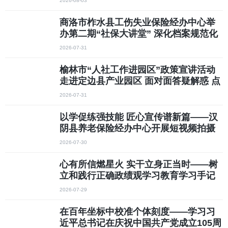
2026-08-03
商洛市柞水县工伤失业保险经办中心举
办第二期“社保大讲堂” 深化档案规范化
管理与保密安全建设
2026-07-31
榆林市“人社工作进园区”政策宣讲活动
走进定边县产业园区 面对面答疑解惑 点
对点纾困解难
2026-07-31
以学促练强技能 匠心宣传谱新篇——汉
阴县养老保险经办中心开展短视频拍摄
与剪辑专题实操培训
2026-07-30
心有所信燃星火 实干立身正当时——树
立和践行正确政绩观学习教育学习手记
2026-07-29
在百年坐标中校准个体刻度——学习习
近平总书记在庆祝中国共产党成立105周