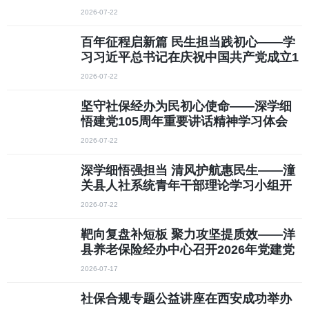
年大会上的重要讲话交流稿
2026-07-22
百年征程启新篇 民生担当践初心——学
习习近平总书记在庆祝中国共产党成立1
05周年大会重要讲话心得体会
2026-07-22
坚守社保经办为民初心使命——深学细
悟建党105周年重要讲话精神学习体会
2026-07-22
深学细悟强担当 清风护航惠民生——潼
关县人社系统青年干部理论学习小组开
展7月集中学习
2026-07-22
靶向复盘补短板 聚力攻坚提质效——洋
县养老保险经办中心召开2026年党建党
风廉政建设暨上半年工作总结会议
2026-07-17
社保合规专题公益讲座在西安成功举办