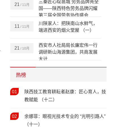
三秦匠心绽邕城 劳务品牌亮全
21
/ 11月
国——陕西特色劳务品牌闪耀
第三届全国劳务协作盛会
川陕家人：把陕南山水鲜气，
11
/ 11月
端进西安的烟火堂屋 （一）
西安市人社局局长廉宏伟一行
21
/ 10月
市
调研新山海源集团，共商发展
大计
全省依法行政和劳动保障监察
20
/ 10月
培训暨治理欠薪工作现场推进
热榜
会在安康成功举办
情暖新春 关怀同行——陕西省
01
12
陕西技工教育耕耘者赵康：匠心育人，技
/ 02月
人社厅开展2026年新春走访慰
教赋能 （十二）
问活动
春风送岗暖民心 精准帮扶促就
03
/ 02月
02
余娜菲：眼视光技术专业的 “光明引路人”
业——西安市2026年春风行动
（十一）
暨就业援助季（春暖农民工）