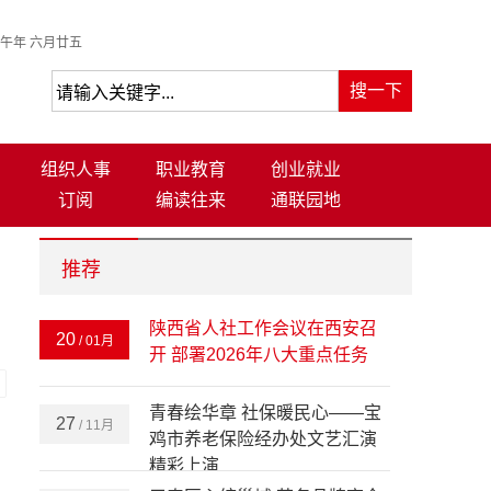
午年 六月廿五
组织人事
职业教育
创业就业
订阅
编读往来
通联园地
推荐
陕西省人社工作会议在西安召
20
/ 01月
开 部署2026年八大重点任务
-
青春绘华章 社保暖民心——宝
27
/ 11月
鸡市养老保险经办处文艺汇演
精彩上演