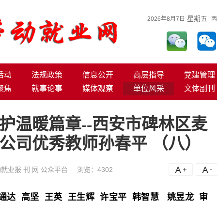
星期五
2026年8月7日
丙
活动
法规政策
信息公开
高层指导
党建管理
聚焦
就事论事
媒体观察
单位风采
文体副刊
护温暖篇章--西安市碑林区麦
公司优秀教师孙春平 （八）
就业报 刊 网 公众平台
浏览：
4302
A+
A
通达 高坚 王英 王生辉 许宝平 韩智慧 姚昱龙 审