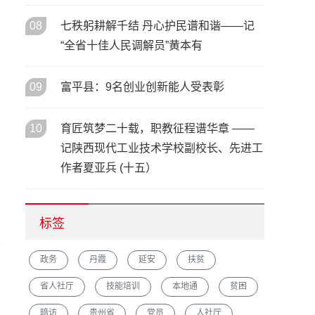
08
七秩躬耕解千结 丹心护民谱和谐——记
“全省十佳人民调解员”黄本有
09
富平县：9名创业创新能人受表彰
10
育匠筑梦二十载，职教征程谱华章 ——
记陕西现代工业技术学校副校长、先进工
作者夏亚兵 (十五）
标签
人
政务
丹霞
延安
扶贫
省人社厅
技能培训
本地通
贫困
暗访
贵州省
党员
人社厅