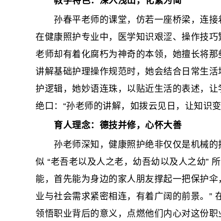
教学特色：深入浅出，化繁为简
孙春平老师的课堂，仿若一座桥梁，连接着
在健康照护专业中，医学知识艰涩、操作技巧
老师却有着化腐朽为神奇的本领，她擅长将那
讲解基础护理操作规范时，她会结合日常生活
护逻辑，她妙语连珠，以贴近生活的表述，让
绝口：“孙老师的讲解，如拨云见日，让知识变
育人理念：德技并修，心怀大善
孙老师深知，健康照护绝非仅仅是机械的技
似 “老吾老以及人之老，幼吾幼以及人之幼”
能，首先能为身边的家人朋友撑起一把保护伞
业与社会需求紧密相连，有着广阔的前景。”
领悟职业背后的意义，点燃他们内心对这份职