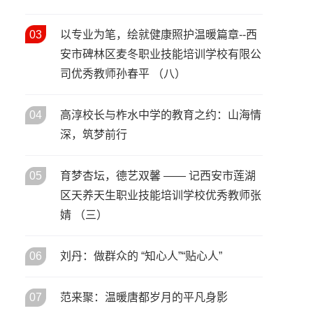
活动启动
宝鸡市召开2026年人力资源和
05
/ 02月
社会保障工作会议 擘画“十五
03
以专业为笔，绘就健康照护温暖篇章--西
五”开局人社发展新蓝图
安市碑林区麦冬职业技能培训学校有限公
春风送岗暖秦巴 协作赋能促就
司优秀教师孙春平 （八）
02
/ 02月
业——陕西省2026年春风行动
暨就业援助季启动仪式在安康
04
高淳校长与柞水中学的教育之约：山海情
市汉滨区举行
深，筑梦前行
05
育梦杏坛，德艺双馨 —— 记西安市莲湖
区天养天生职业技能培训学校优秀教师张
婧 （三）
06
刘丹：做群众的 “知心人”“贴心人”
07
范来聚：温暖唐都岁月的平凡身影