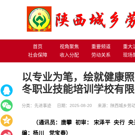
首页
视角聚焦
重要频道
重大
社会保障
收入分配
劳动关系
现场
以专业为笔，绘就健康照
冬职业技能培训学校有限
分类：
先进事迹
日期：2025-08-20
来源：陕西城乡劳动
（通讯员：唐攀 初审： 宋泽平 央行 央
编：杨川 党宝春）