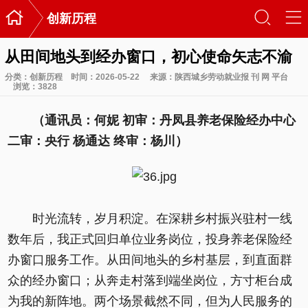

󰃙
󰆉
创新历程
从田间地头到经办窗口，初心使命矢志不渝
分类：
创新历程
时间：2026-05-22
来源：陕西城乡劳动就业报 刊 网 平台
浏览：
3828
（通讯员：何妮 初审：丹凤县养老保险经办中心
二审：央行 杨通达 终审：杨川）
时光流转，岁月积淀。在深耕乡村振兴驻村一线
数年后，我正式回归单位业务岗位，投身养老保险经
办窗口服务工作。从田间地头的乡村基层，到直面群
众的经办窗口；从奔走村落到端坐岗位，方寸柜台成
为我的新阵地。两个场景截然不同，但为人民服务的