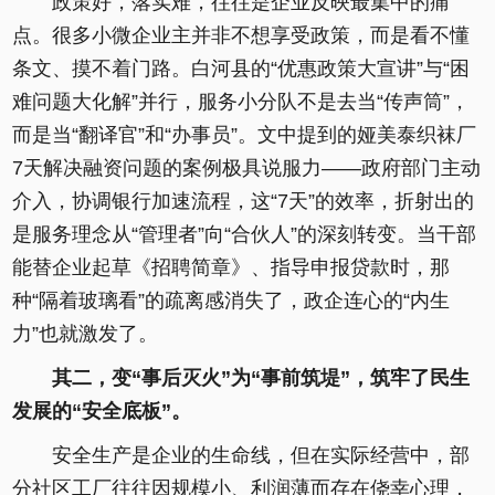
政策好，落实难，往往是企业反映最集中的痛
点。很多小微企业主并非不想享受政策，而是看不懂
条文、摸不着门路。白河县的“优惠政策大宣讲”与“困
难问题大化解”并行，服务小分队不是去当“传声筒”，
而是当“翻译官”和“办事员”。文中提到的娅美泰织袜厂
7天解决融资问题的案例极具说服力——政府部门主动
介入，协调银行加速流程，这“7天”的效率，折射出的
是服务理念从“管理者”向“合伙人”的深刻转变。当干部
能替企业起草《招聘简章》、指导申报贷款时，那
种“隔着玻璃看”的疏离感消失了，政企连心的“内生
力”也就激发了。
其二，变“事后灭火”为“事前筑堤”，筑牢了民生
发展的“安全底板”。
安全生产是企业的生命线，但在实际经营中，部
分社区工厂往往因规模小、利润薄而存在侥幸心理，