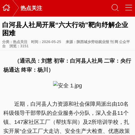

󰃙
󰆉
热点关注
白河县人社局开展“六大行动”靶向纾解企业
困难
分类：
热点关注
时间：2026-05-25
来源：陕西城乡劳动就业报 刊 网 公众平
台
浏览：
3151
（通讯员：刘慧 初审：白河县人社局 二审：央行
杨通达 终审：杨川）
近期，白河县人力资源和社会保障局派出由10名
科级领导干部带队的企业服务小分队，深入全县11个
镇、147家社区工厂（帮扶车间）及2所培训学校，扎
实开展“企业工厂大走访、安全生产大检查、优惠政策