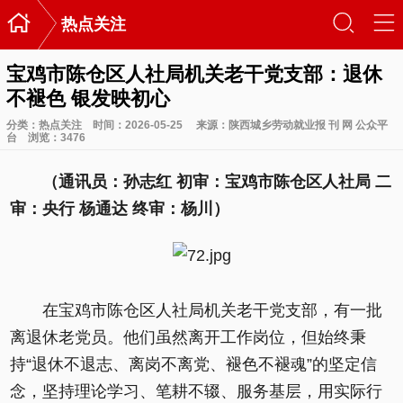

󰃙
󰆉
热点关注
宝鸡市陈仓区人社局机关老干党支部：退休
不褪色 银发映初心
分类：
热点关注
时间：2026-05-25
来源：陕西城乡劳动就业报 刊 网 公众平
台
浏览：
3476
（通讯员：孙志红 初审：宝鸡市陈仓区人社局 二
审：央行 杨通达 终审：杨川）
在宝鸡市陈仓区人社局机关老干党支部，有一批
离退休老党员。他们虽然离开工作岗位，但始终秉
持“退休不退志、离岗不离党、褪色不褪魂”的坚定信
念，坚持理论学习、笔耕不辍、服务基层，用实际行