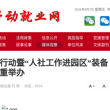
星期五
2026年8月7日
丙
活动
法规政策
信息公开
高层指导
党建管理
聚焦
就事论事
媒体观察
单位风采
文体副刊
风行动暨“人社工作进园区”装备
重举办
就业报 刊 网
浏览：
4916
A+
A