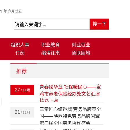
午年 六月廿五
组织人事
职业教育
创业就业
订阅
编读往来
通联园地
推荐
青春绘华章 社保暖民心——宝
27
/ 11月
鸡市养老保险经办处文艺汇演
精彩上演
-
三秦匠心绽邕城 劳务品牌亮全
21
/ 11月
国——陕西特色劳务品牌闪耀
第三届全国劳务协作盛会