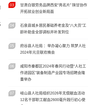
春风送岗暖秦巴 协作赋能促就
03
甘肃白银劳务品牌西安“亮名片” 陕甘协作
02
有
/ 02月
业——陕西省2026年春风行动
开拓就业创业新局面
暨就业援助季启动仪式在安康
市汉滨区举行
陕西省人社工作会议在西安召
高
20
04
石泉县城乡居民基础养老金及“八大员”工
/ 01月
开 部署2026年八大重点任务
龄补助金全部调标并补发到位
05
府谷县人社局 ：举办凝心聚力 筑梦人社
2024年元旦联欢晚会
06
咸阳市秦都区2024年春风行动暨“人社工
，
作进园区”装备制造产业园专场招聘会隆
重举办
07
岐山县人社局组织2026年无偿献血活动
12名干部职工献血2600毫升践行初心使