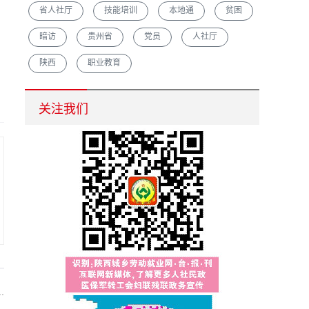
省人社厅
技能培训
本地通
贫困
暗访
贵州省
党员
人社厅
陕西
职业教育
汉中市重点培育农村创业致富带头人促脱贫增收
关注我们
.