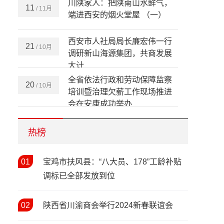
川陕家人：把陕南山水鲜气，
11
/ 11月
端进西安的烟火堂屋 （一）
西安市人社局局长廉宏伟一行
21
/ 10月
调研新山海源集团，共商发展
大计
全省依法行政和劳动保障监察
20
/ 10月
培训暨治理欠薪工作现场推进
会在安康成功举办
情暖新春 关怀同行——陕西省
12
/ 02月
人社厅开展2026年新春走访慰
热榜
问活动
春风送岗暖民心 精准帮扶促就
01
03
宝鸡市扶风县：“八大员、178”工龄补贴
/ 02月
业——西安市2026年春风行动
调标已全部发放到位
暨就业援助季（春暖农民工）
活动启动
宝鸡市召开2026年人力资源和
05
/ 02月
02
陕西省川渝商会举行2024新春联谊会
社会保障工作会议 擘画“十五
五”开局人社发展新蓝图