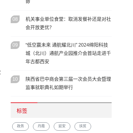
命
08
机关事业单位食堂：取消发餐补还是对社
会开放更优？
09
“低空赢未来 通航耀北川” 2024绵阳科技
城（北川）通航产业园推介会首站走进千
年古都西安
业
10
陕西省巴中商会第三届一次会员大会暨理
监事就职典礼如期举行
标签
政务
丹霞
延安
扶贫