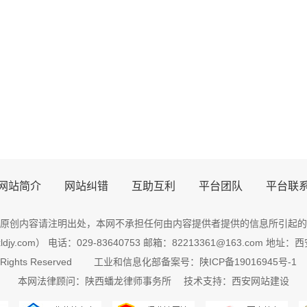
网站简介
网站纠错
互助互利
平台团队
平台联
原创内容请注明出处，
本网
不承担任何由内容提供者提供的信息所引起的
djy.com） 电话：029-83640753 邮箱：82213361@163.com 
 Rights Reserved
工业和信息化部备案号：陕ICP备19016945号-1
本网法律顾问：
陕西
蟠龙
律师
事务所 技术支持：
西安网站建设