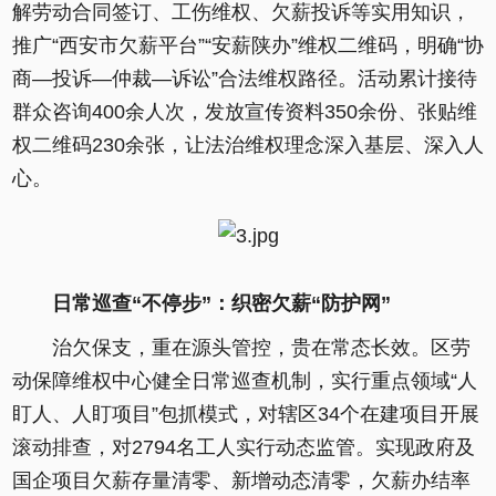
解劳动合同签订、工伤维权、欠薪投诉等实用知识，
推广“西安市欠薪平台”“安薪陕办”维权二维码，明确“协
商—投诉—仲裁—诉讼”合法维权路径。活动累计接待
群众咨询400余人次，发放宣传资料350余份、张贴维
权二维码230余张，让法治维权理念深入基层、深入人
心。
日常巡查“不停步”：织密欠薪“防护网”
治欠保支，重在源头管控，贵在常态长效。区劳
动保障维权中心健全日常巡查机制，实行重点领域“人
盯人、人盯项目”包抓模式，对辖区34个在建项目开展
滚动排查，对2794名工人实行动态监管。实现政府及
国企项目欠薪存量清零、新增动态清零，欠薪办结率