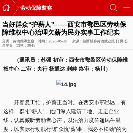

󰃙
󰆉
劳动保障监察
当好群众“护薪人”——西安市鄠邑区劳动保
障维权中心治理欠薪为民办实事工作纪实
分类：
劳动保障监察
时间：2026-05-20
来源：陕西城乡劳动就业报 刊 网 公
众平台
浏览：
3845
（通讯员：苏强 初审：西安市鄠邑区劳动保障维
权中心 二审：央行 杨通达 剌婷 终审：杨川）
开春复工忙，护薪正当时。在西安市鄠邑区，有
这样一群“护薪人”，他们深入建筑工地、走进企业一
线，认真倾听劳动者心声，以法治力度传递民生温
度，以实际行动践行“群众忧‘薪’事，我必不松劲”的为