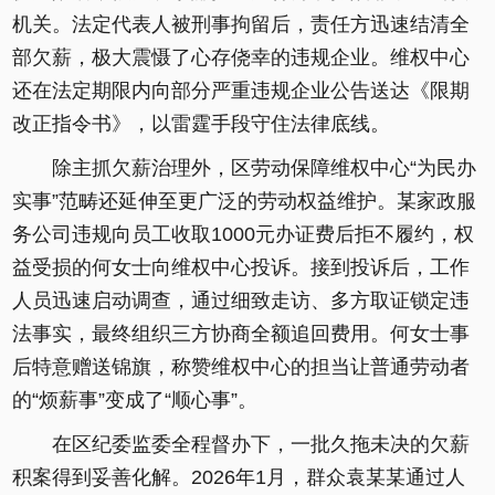
机关。法定代表人被刑事拘留后，责任方迅速结清全
部欠薪，极大震慑了心存侥幸的违规企业。维权中心
还在法定期限内向部分严重违规企业公告送达《限期
改正指令书》，以雷霆手段守住法律底线。
除主抓欠薪治理外，区劳动保障维权中心“为民办
实事”范畴还延伸至更广泛的劳动权益维护。某家政服
务公司违规向员工收取1000元办证费后拒不履约，权
益受损的何女士向维权中心投诉。接到投诉后，工作
人员迅速启动调查，通过细致走访、多方取证锁定违
法事实，最终组织三方协商全额追回费用。何女士事
后特意赠送锦旗，称赞维权中心的担当让普通劳动者
的“烦薪事”变成了“顺心事”。
在区纪委监委全程督办下，一批久拖未决的欠薪
积案得到妥善化解。2026年1月，群众袁某某通过人