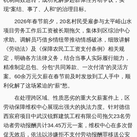
机制高效运转，成功化解多起群体性劳动争议，实
现“案结、事了、人和”的治理目标。
2026年春节前夕，20名村民受雇参与太平峪山水
项目劳务工作后工资被长期拖欠，集体到区综治中心
求助。调解员巧借乡情纽带推动情感破冰，细致讲解
《劳动法》及《保障农民工工资支付条例》相关规
定，明确各方法律义务，结合当事人实际履行能力，
精准制定总包、分包“共同筹款、一次付清”的灵活方
案。60余万元欠薪在春节前及时发放到工人手中，顺
利化解了这场紧迫的“薪”愁。
在处理跨区域、性质恶劣的重大欠薪案件上，区
劳动保障维权中心展现出强大的执法力度。针对德信
西宸府项目中武汉锐辉建筑工程有限公司拖欠23名劳
动者劳动报酬共计34.45万元一案，维权中心在多次督
促无效后，依法以涉嫌拒不支付劳动报酬罪移送公安