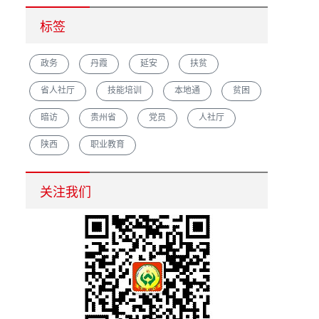
标签
政务
丹霞
延安
扶贫
省人社厅
技能培训
本地通
贫困
暗访
贵州省
党员
人社厅
陕西
职业教育
汉中市重点培育农村创业致富带头人促脱贫增收
关注我们