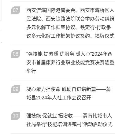
07
西安浐灞国际港管委会、西安市灞桥区人
民法院、西安铁路法院联合举办劳动纠纷
多元化解工作框架协议、铁定行·行政争
议多元化解工作框架协议签约、揭牌仪式
.
08
“强技能 提素质 优服务 暖人心”2024年西
安市首届康养行业职业技能竞赛决赛隆重
举行
09
凝心聚力担使命 砥砺奋进谱新篇——蒲
城县2024年人社工作会议召开
10
强技能 促就业 拓增收——渭南韩城市人
社局举行“技能培训进镇村”活动启动仪式