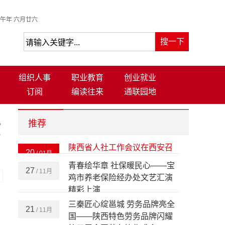
午年 六月廿六
组织人事
职业教育
创业就业
订阅
编读往来
通联园地
推荐
质
陕西省人社工作会议在西安召
20
/ 01月
开 部署2026年八大重点任务
-
青春绘华章 社保暖民心——宝
27
/ 11月
鸡市养老保险经办处文艺汇演
精彩上演