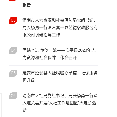
活动启动
宝鸡市召开2026年人力资源和
报告
05
/ 02月
社会保障工作会议 擘画“十五
五”开局人社发展新蓝图
03
渭南市人力资源和社会保障局党组书记、
春风送岗暖秦巴 协作赋能促就
02
局长杨勇一行深入富平县艺德家政服务有
/ 02月
业——陕西省2026年春风行动
限公司调研指导工作
暨就业援助季启动仪式在安康
市汉滨区举行
04
团结奋进 争创一流——富平县2023年人
力资源和社会保障工作会召开
05
延安市延长县人社局暖心承诺，社保服务
再升级
06
渭南市人社局党组书记、局长杨勇一行深
入潼关县开展“人社工作进园区”大走访活
动