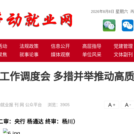
星期六
2026年8月8日
丙
活动
法规政策
信息公开
高层指导
党建管理
聚焦
就事论事
媒体观察
单位风采
文体副刊
工作调度会 多措并举推动高
就业报 刊 网 公众平台
浏览：
3905
A+
A
审：央行 杨通达 终审：杨川）