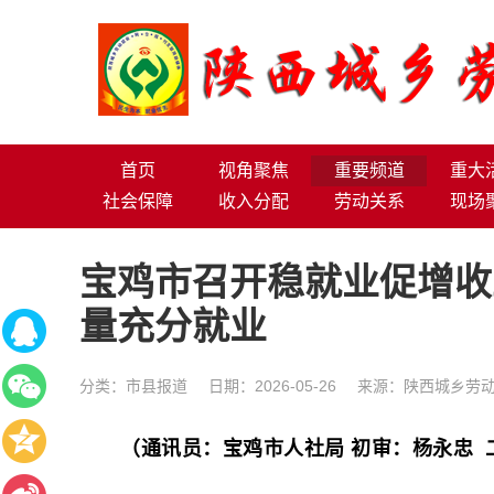
首页
视角聚焦
重要频道
重大
社会保障
收入分配
劳动关系
现场
宝鸡市召开稳就业促增收
量充分就业
分类：
市县报道
日期：2026-05-26
来源：陕西城乡劳动
（通讯员：宝鸡市人社局 初审：杨永忠 二