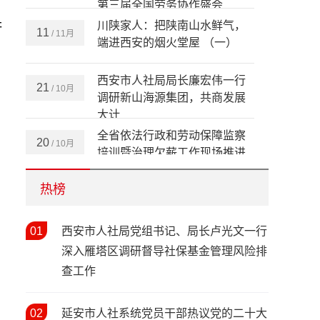
三秦匠心绽邕城 劳务品牌亮全
21
/ 11月
国——陕西特色劳务品牌闪耀
讲
第三届全国劳务协作盛会
川陕家人：把陕南山水鲜气，
11
/ 11月
端进西安的烟火堂屋 （一）
西安市人社局局长廉宏伟一行
21
/ 10月
调研新山海源集团，共商发展
大计
全省依法行政和劳动保障监察
20
/ 10月
培训暨治理欠薪工作现场推进
热榜
会在安康成功举办
情暖新春 关怀同行——陕西省
12
01
西安市人社局党组书记、局长卢光文一行
/ 02月
人社厅开展2026年新春走访慰
深入雁塔区调研督导社保基金管理风险排
问活动
查工作
春风送岗暖民心 精准帮扶促就
03
/ 02月
业——西安市2026年春风行动
暨就业援助季（春暖农民工）
02
延安市人社系统党员干部热议党的二十大