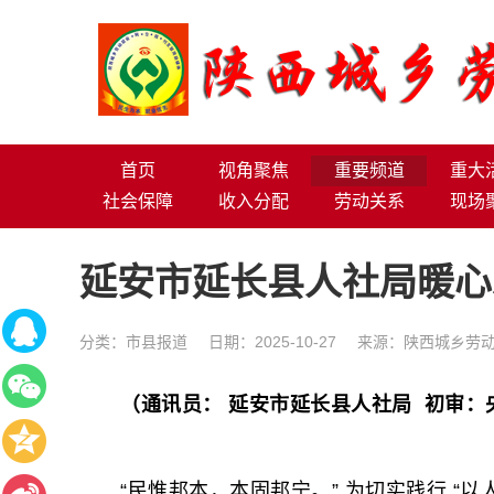
首页
视角聚焦
重要频道
重大
社会保障
收入分配
劳动关系
现场
延安市延长县人社局暖心
分类：
市县报道
日期：2025-10-27
来源：陕西城乡劳动
（通讯员： 延安市延长县人社局 初审：
“民惟邦本，本固邦宁。” 为切实践行 “以