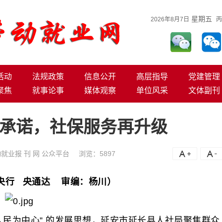
星期五
2026年8月7日
丙
活动
法规政策
信息公开
高层指导
党建管理
聚焦
就事论事
媒体观察
单位风采
文体副刊
承诺，社保服务再升级
就业报 刊 网 公众平台
浏览：
5897
A+
A
央行 央通达 审编：杨川）
人民为中心” 的发展思想，延安市延长县人社局聚焦群众