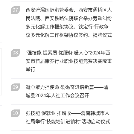
07
西安浐灞国际港管委会、西安市灞桥区人
民法院、西安铁路法院联合举办劳动纠纷
多元化解工作框架协议、铁定行·行政争
议多元化解工作框架协议签约、揭牌仪式
08
“强技能 提素质 优服务 暖人心”2024年西
安市首届康养行业职业技能竞赛决赛隆重
举行
09
凝心聚力担使命 砥砺奋进谱新篇——蒲
城县2024年人社工作会议召开
10
强技能 促就业 拓增收——渭南韩城市人
.
社局举行“技能培训进镇村”活动启动仪式