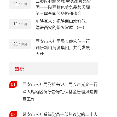
三秦匠心绽邕城 劳务品牌亮全
21
/ 11月
国——陕西特色劳务品牌闪耀
第三届全国劳务协作盛会
川陕家人：把陕南山水鲜气，
11
/ 11月
端进西安的烟火堂屋 （一）
、
西安市人社局局长廉宏伟一行
21
/ 10月
调研新山海源集团，共商发展
大计
全省依法行政和劳动保障监察
20
/ 10月
培训暨治理欠薪工作现场推进
热榜
会在安康成功举办
情暖新春 关怀同行——陕西省
01
12
西安市人社局党组书记、局长卢光文一行
/ 02月
人社厅开展2026年新春走访慰
深入雁塔区调研督导社保基金管理风险排
问活动
查工作
春风送岗暖民心 精准帮扶促就
03
/ 02月
业——西安市2026年春风行动
陕
02
延安市人社系统党员干部热议党的二十大
暨就业援助季（春暖农民工）