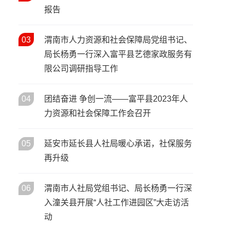
活动启动
报告
宝鸡市召开2026年人力资源和
05
/ 02月
社会保障工作会议 擘画“十五
五”开局人社发展新蓝图
03
渭南市人力资源和社会保障局党组书记、
春风送岗暖秦巴 协作赋能促就
局长杨勇一行深入富平县艺德家政服务有
02
/ 02月
业——陕西省2026年春风行动
限公司调研指导工作
暨就业援助季启动仪式在安康
市汉滨区举行
04
团结奋进 争创一流——富平县2023年人
力资源和社会保障工作会召开
05
延安市延长县人社局暖心承诺，社保服务
再升级
06
渭南市人社局党组书记、局长杨勇一行深
入潼关县开展“人社工作进园区”大走访活
动