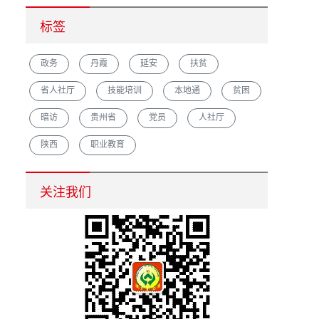
标签
政务
丹霞
延安
扶贫
省人社厅
技能培训
本地通
贫困
暗访
贵州省
党员
人社厅
陕西
职业教育
汉中市重点培育农村创业致富带头人促脱贫增收
关注我们