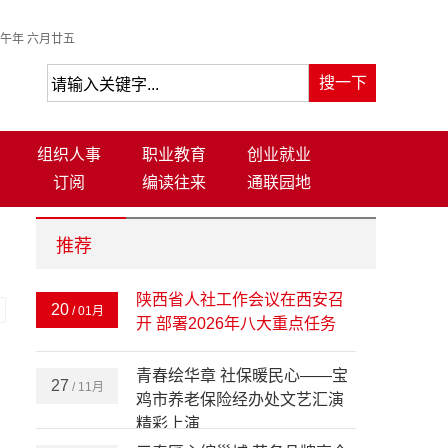
午年 六月廿五
组织人事
职业教育
创业就业
订阅
编读往来
通联园地
推荐
陕西省人社工作会议在西安召
20
/ 01月
-
开 部署2026年八大重点任务
青春绘华章 社保暖民心——宝
27
/ 11月
鸡市养老保险经办处文艺汇演
精彩上演