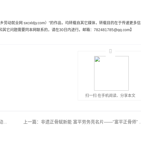
动就业网 sxcxldjy.com）”的作品，均转载自其它媒体，转载目的在于传递更多信
问题需要同本网联系的，请在30日内进行。邮箱：782481785@qq.com】
扫一扫 在手机阅读、分享本文
..
上一篇：
非遗正骨赋新能 富平劳务亮名片——“富平正骨师” ..