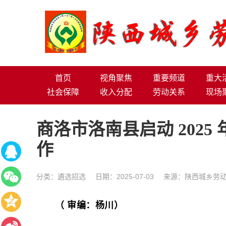
首页
视角聚焦
重要频道
重大
社会保障
收入分配
劳动关系
现场
商洛市洛南县启动 202
作
分类：
遴选招选
日期：2025-07-03
来源：陕西城乡劳动
（ 审编：杨川）