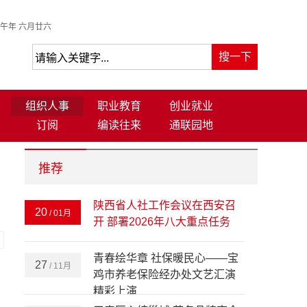
午年 六月廿六
组织人事
职业教育
创业就业
订阅
编读往来
通联园地
推荐
陕西省人社工作会议在西安召
20
/ 01月
开 部署2026年八大重点任务
-
青春绘华章 社保暖民心——宝
27
/ 11月
鸡市养老保险经办处文艺汇演
精彩上演