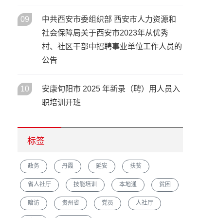
5
09
中共西安市委组织部 西安市人力资源和
社会保障局关于西安市2023年从优秀
村、社区干部中招聘事业单位工作人员的
公告
10
安康旬阳市 2025 年新录（聘）用人员入
职培训开班
标签
政务
丹霞
延安
扶贫
省人社厅
技能培训
本地通
贫困
暗访
贵州省
党员
人社厅