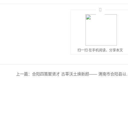
扫一扫 在手机阅读、分享本文
上一篇：
合阳四策聚贤才 古莘沃土焕新颜—— 渭南市合阳县以..