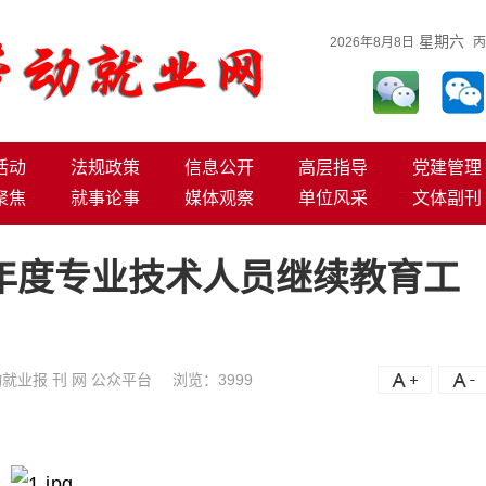
星期六
2026年8月8日
丙
活动
法规政策
信息公开
高层指导
党建管理
聚焦
就事论事
媒体观察
单位风采
文体副刊
5 年度专业技术人员继续教育工
就业报 刊 网 公众平台
浏览：
3999
A+
A