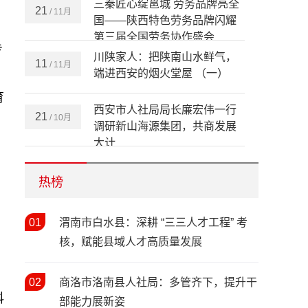
三秦匠心绽邕城 劳务品牌亮全
21
/ 11月
国——陕西特色劳务品牌闪耀
第三届全国劳务协作盛会
专
川陕家人：把陕南山水鲜气，
11
/ 11月
端进西安的烟火堂屋 （一）
育
西安市人社局局长廉宏伟一行
21
/ 10月
调研新山海源集团，共商发展
大计
全省依法行政和劳动保障监察
20
/ 10月
方
培训暨治理欠薪工作现场推进
热榜
会在安康成功举办
情暖新春 关怀同行——陕西省
01
12
渭南市白水县：深耕 “三三人才工程” 考
/ 02月
人社厅开展2026年新春走访慰
核，赋能县域人才高质量发展
问活动
春风送岗暖民心 精准帮扶促就
03
/ 02月
02
商洛市洛南县人社局：多管齐下，提升干
业——西安市2026年春风行动
科
部能力展新姿
暨就业援助季（春暖农民工）