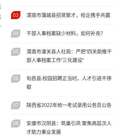
活动启动
采
宝鸡市召开2026年人力资源和
05
/ 02月
社会保障工作会议 擘画“十五
03
渭南市蒲城县招贤聚才，校企携手共赢
落
五”开局人社发展新蓝图
才
春风送岗暖秦巴 协作赋能促就
02
04
干部人事档案缺少材料，如何补充？
/ 02月
业——陕西省2026年春风行动
暨就业援助季启动仪式在安康
05
渭南市潼关县人社局：严把“四关助推干
市汉滨区举行
部人事档案工作“三化建设”
06
旬邑县:校园招聘正当时，人才引进不停
歇
07
陕西省2022年统一考试录用公务员公告
08
安康市汉阴县：筑巢引凤 聚焦高层次人
才助力事业发展