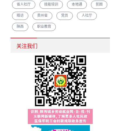
省人社厅
技能培训
本地通
贫困
暗访
贵州省
党员
人社厅
陕西
职业教育
汉中市重点培育农村创业致富带头人促脱贫增收
关注我们