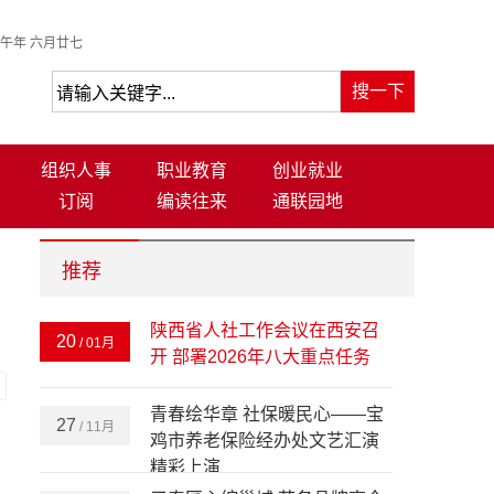
午年 六月廿七
组织人事
职业教育
创业就业
订阅
编读往来
通联园地
推荐
》
陕西省人社工作会议在西安召
20
/ 01月
开 部署2026年八大重点任务
-
青春绘华章 社保暖民心——宝
27
/ 11月
鸡市养老保险经办处文艺汇演
精彩上演