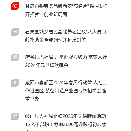
活动启动
宝鸡市召开2026年人力资源和
03
甘肃白银劳务品牌西安“亮名片” 陕甘协作
05
/ 02月
社会保障工作会议 擘画“十五
开拓就业创业新局面
五”开局人社发展新蓝图
春风送岗暖秦巴 协作赋能促就
02
04
石泉县城乡居民基础养老金及“八大员”工
/ 02月
业——陕西省2026年春风行动
龄补助金全部调标并补发到位
暨就业援助季启动仪式在安康
市汉滨区举行
05
府谷县人社局 ：举办凝心聚力 筑梦人社
2024年元旦联欢晚会
06
咸阳市秦都区2024年春风行动暨“人社工
作进园区”装备制造产业园专场招聘会隆
重举办
07
岐山县人社局组织2026年无偿献血活动
12名干部职工献血2600毫升践行初心使