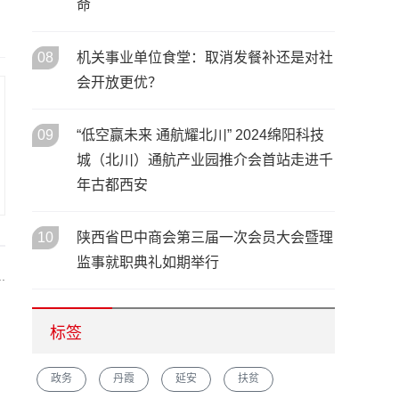
命
08
机关事业单位食堂：取消发餐补还是对社
会开放更优？
09
“低空赢未来 通航耀北川” 2024绵阳科技
城（北川）通航产业园推介会首站走进千
年古都西安
10
陕西省巴中商会第三届一次会员大会暨理
监事就职典礼如期举行
.
标签
政务
丹霞
延安
扶贫