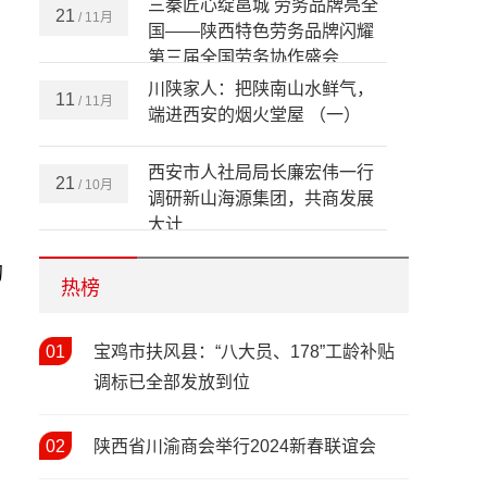
三秦匠心绽邕城 劳务品牌亮全
21
/ 11月
国——陕西特色劳务品牌闪耀
第三届全国劳务协作盛会
川陕家人：把陕南山水鲜气，
11
/ 11月
端进西安的烟火堂屋 （一）
西安市人社局局长廉宏伟一行
21
/ 10月
调研新山海源集团，共商发展
大计
全省依法行政和劳动保障监察
20
的
/ 10月
培训暨治理欠薪工作现场推进
热榜
会在安康成功举办
情暖新春 关怀同行——陕西省
01
12
宝鸡市扶风县：“八大员、178”工龄补贴
/ 02月
人社厅开展2026年新春走访慰
调标已全部发放到位
问活动
春风送岗暖民心 精准帮扶促就
03
/ 02月
02
陕西省川渝商会举行2024新春联谊会
业——西安市2026年春风行动
暨就业援助季（春暖农民工）