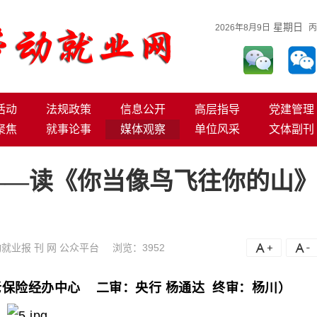
星期日
2026年8月9日
丙
活动
法规政策
信息公开
高层指导
党建管理
聚焦
就事论事
媒体观察
单位风采
文体副刊
——读《你当像鸟飞往你的山
就业报 刊 网 公众平台
浏览：
3952
A+
A
保险经办中心 二审：央行 杨通达 终审：杨川）