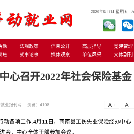
星期五
2026年8月7日
丙
活动
法规政策
信息公开
高层指导
党建管理
聚焦
就事论事
媒体观察
单位风采
文体副刊
中心召开2022年社会保险基金
动就业报刊网
浏览：
4108
A+
A
动各项工作,4月11日，商南县工伤失业保险经办中心
推进会，中心全体干部参加会议。