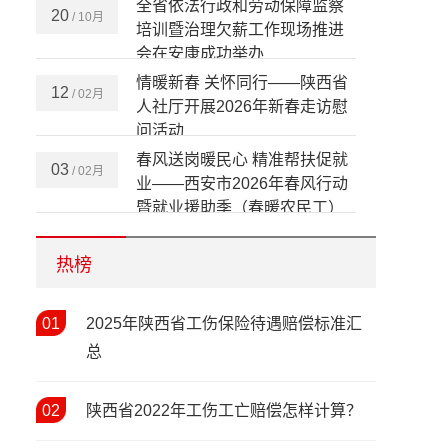
全省依法行政和劳动保障监察
20
/ 10月
培训暨治理欠薪工作现场推进
会在安康成功举办
情暖新春 关怀同行——陕西省
12
/ 02月
人社厅开展2026年新春走访慰
问活动
春风送岗暖民心 精准帮扶促就
03
/ 02月
业——西安市2026年春风行动
暨就业援助季（春暖农民工）
活动启动
宝鸡市召开2026年人力资源和
05
/ 02月
社会保障工作会议 擘画“十五
热榜
五”开局人社发展新蓝图
春风送岗暖秦巴 协作赋能促就
01
02
2025年陕西省工伤保险待遇赔偿标准汇
/ 02月
业——陕西省2026年春风行动
总
暨就业援助季启动仪式在安康
市汉滨区举行
陕西省人社工作会议在西安召
20
/ 01月
02
陕西省2022年工伤工亡赔偿怎样计算？
开 部署2026年八大重点任务