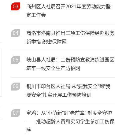
青春绘华章 社保暖民心——宝
03
商州区人社局召开2021年度劳动能力鉴
27
/ 11月
鸡市养老保险经办处文艺汇演
定工作会
精彩上演
三秦匠心绽邕城 劳务品牌亮全
21
04
商洛市洛南县推出三项工伤保险经办服务
/ 11月
国——陕西特色劳务品牌闪耀
新举措 织密保障网
第三届全国劳务协作盛会
05
岐山县人社局：工伤预防宣教演练进园区
筑牢一线安全生产防护网
06
铜川市印台区人社局:从“要我安全”到“我
要安全”扎实开展工伤预防培训
07
宝鸡：从“小萌新”到“老前辈” 制度全守护
.
——推动超龄人员和实习学生参加工伤保
险