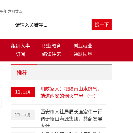
午年 六月廿五
组织人事
职业教育
创业就业
订阅
编读往来
通联园地
推荐
川陕家人：把陕南山水鲜气，
11
/ 11月
端进西安的烟火堂屋 （一）
-
西安市人社局局长廉宏伟一行
21
/ 10月
调研新山海源集团，共商发展
大计