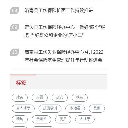
08
洛南县工伤保险扩面工作持续推进
09
定边县工伤保险经办中心：做好“四个”服
务 当好群众和企业的“店小二”
10
商南县工伤失业保险经办中心召开2022
年社会保险基金管理提升年行动推进会
标签
政务
丹霞
延安
扶贫
省人社厅
技能培训
本地通
贫困
暗访
贵州省
党员
人社厅