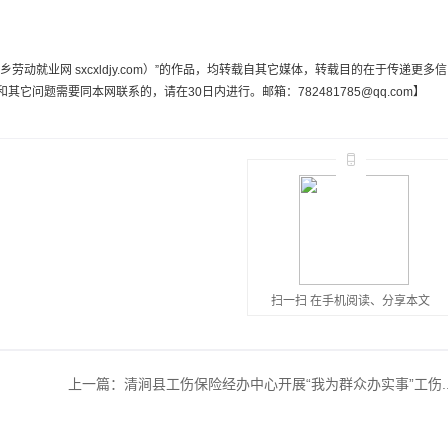
动就业网 sxcxldjy.com）”的作品，均转载自其它媒体，转载目的在于传递更多信
问题需要同本网联系的，请在30日内进行。邮箱：782481785@qq.com】
扫一扫 在手机阅读、分享本文
上一篇：
清涧县工伤保险经办中心开展“我为群众办实事”工伤..