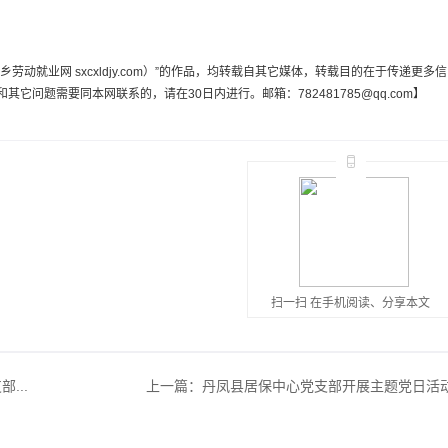
动就业网 sxcxldjy.com）”的作品，均转载自其它媒体，转载目的在于传递更多信
问题需要同本网联系的，请在30日内进行。邮箱：782481785@qq.com】
扫一扫 在手机阅读、分享本文
...
上一篇：
丹凤县居保中心党支部开展主题党日活