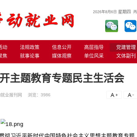
星期四
2026年8月6日
丙
活动
法规政策
信息公开
高层指导
党建管理
聚焦
就事论事
媒体观察
单位风采
文体副刊
开主题教育专题民主生活会
动就业报刊网
浏览：
3986
A+
A
贯彻习近平新时代中国特色社会主义思想主题教育专题