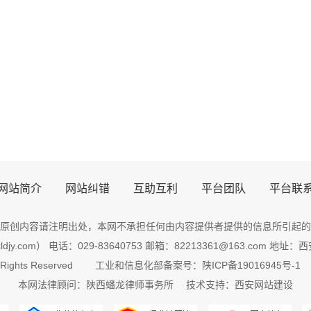
网站简介
网站纠错
互助互利
平台团队
平台联
原创内容请注明出处，
本网
不承担任何由内容提供者提供的信息所引起的
djy.com） 电话：029-83640753 邮箱：82213361@163.com 
 Rights Reserved
工业和信息化部备案号：陕ICP备19016945号-1
本网法律顾问：
陕西
蟠龙
律师
事务所 技术支持：
西安网站建设