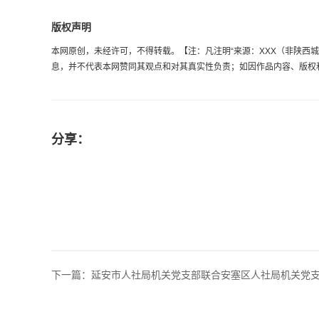
版权声明
本网原创，未经许可，不得转载。【注：凡注明“来源：XXX（非陕西城乡劳
息，并不代表本网赞同其观点和对其真实性负责；如因作品内容、版权和其它
分享：
下一篇：
延安市人社局机关党支部联合安塞区人社局机关党支部