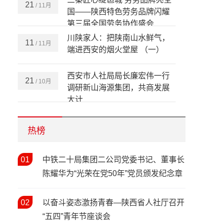
三秦匠心绽邕城 劳务品牌亮全
21
/ 11月
国——陕西特色劳务品牌闪耀
第三届全国劳务协作盛会
川陕家人：把陕南山水鲜气，
11
/ 11月
端进西安的烟火堂屋 （一）
西安市人社局局长廉宏伟一行
21
/ 10月
调研新山海源集团，共商发展
大计
全省依法行政和劳动保障监察
20
/ 10月
培训暨治理欠薪工作现场推进
热榜
会在安康成功举办
情暖新春 关怀同行——陕西省
01
12
中铁二十局集团二公司党委书记、董事长
/ 02月
人社厅开展2026年新春走访慰
陈耀华为“光荣在党50年”党员颁发纪念章
问活动
春风送岗暖民心 精准帮扶促就
03
/ 02月
02
以奋斗姿态激扬青春—陕西省人社厅召开
业——西安市2026年春风行动
“五四”青年节座谈会
暨就业援助季（春暖农民工）