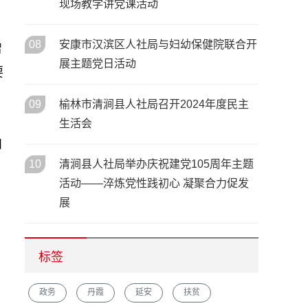
现场教学讲党课活动
08
安康市汉滨区人社局与妇幼保健院联合开
增
展主题党日活动
要
09
榆林市清涧县人社局召开2024年度民主
生活会
和
10
清涧县人社局举办庆祝建党105周年主题
活动——淬炼党性践初心 凝聚合力促发
展
标签
政务
丹霞
延安
扶贫