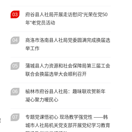
活动启动
宝鸡市召开2026年人力资源和
05
/ 02月
社会保障工作会议 擘画“十五
03
府谷县人社局开展走访慰问“光荣在党50
五”开局人社发展新蓝图
年”老党员活动
春风送岗暖秦巴 协作赋能促就
02
/ 02月
业——陕西省2026年春风行动
04
商洛市洛南县人社局党委圆满完成换届选
暨就业援助季启动仪式在安康
举工作
市汉滨区举行
05
蒲城县人力资源和社会保障局第三届工会
联合会换届选举大会顺利召开
06
榆林市府谷县人社局：趣味联欢贺新年
凝心聚力暖民心
07
专题党课悟初心 现场教学强党性 ——韩
建
城市人社局机关党支部开展党纪学习教育