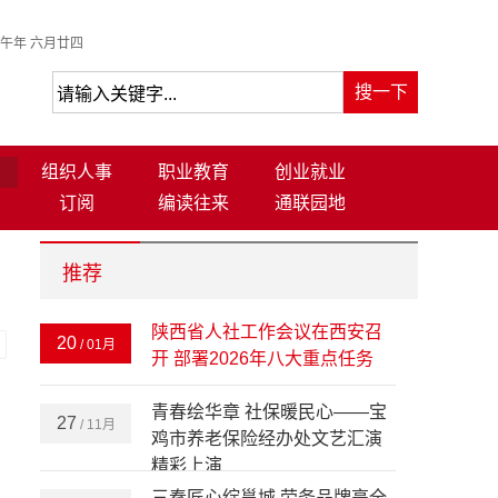
午年 六月廿四
组织人事
职业教育
创业就业
订阅
编读往来
通联园地
推荐
陕西省人社工作会议在西安召
20
/ 01月
-
开 部署2026年八大重点任务
青春绘华章 社保暖民心——宝
27
/ 11月
鸡市养老保险经办处文艺汇演
精彩上演