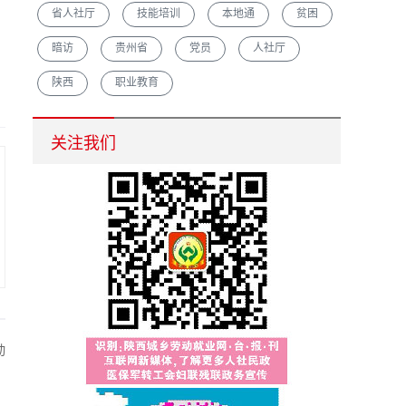
省人社厅
技能培训
本地通
贫困
暗访
贵州省
党员
人社厅
陕西
职业教育
汉中市重点培育农村创业致富带头人促脱贫增收
关注我们
动