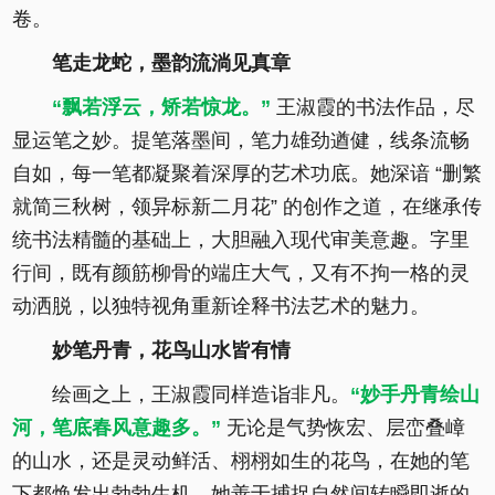
卷。
笔走龙蛇，墨韵流淌见真章
“飘若浮云，矫若惊龙。”
王淑霞的书法作品，尽
显运笔之妙。提笔落墨间，笔力雄劲遒健，线条流畅
自如，每一笔都凝聚着深厚的艺术功底。她深谙 “删繁
就简三秋树，领异标新二月花” 的创作之道，在继承传
统书法精髓的基础上，大胆融入现代审美意趣。字里
行间，既有颜筋柳骨的端庄大气，又有不拘一格的灵
动洒脱，以独特视角重新诠释书法艺术的魅力。
妙笔丹青，花鸟山水皆有情
绘画之上，王淑霞同样造诣非凡。
“妙手丹青绘山
河，笔底春风意趣多。”
无论是气势恢宏、层峦叠嶂
的山水，还是灵动鲜活、栩栩如生的花鸟，在她的笔
下都焕发出勃勃生机。她善于捕捉自然间转瞬即逝的