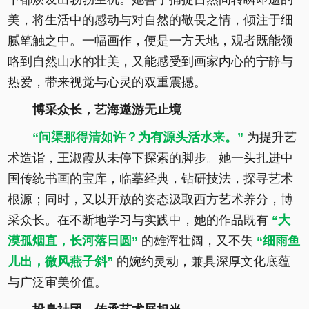
美，将生活中的感动与对自然的敬畏之情，倾注于细
腻笔触之中。一幅画作，便是一方天地，观者既能领
略到自然山水的壮美，又能感受到画家内心的宁静与
热爱，带来视觉与心灵的双重震撼。
博采众长，艺海遨游无止境
“问渠那得清如许？为有源头活水来。”
为提升艺
术造诣，王淑霞从未停下探索的脚步。她一头扎进中
国传统书画的宝库，临摹经典，钻研技法，探寻艺术
根源；同时，又以开放的姿态汲取西方艺术养分，博
采众长。在不断地学习与实践中，她的作品既有
“大
漠孤烟直，长河落日圆”
的雄浑壮阔，又不失
“细雨鱼
儿出，微风燕子斜”
的婉约灵动，兼具深厚文化底蕴
与广泛审美价值。