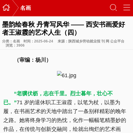

󰃙
󰆉
名画
墨韵绘春秋 丹青写风华 —— 西安书画爱好
者王淑霞的艺术人生（四）
分类：
名画
时间：2025-06-24
来源：陕西城乡劳动就业报 刊 网 公众平台
浏览：
3906
（审编：杨川）
“老骥伏枥，志在千里。烈士暮年，壮心不
已。”
71 岁的退休职工王淑霞，以笔为杖，以墨为
履，在书画艺术的天地中踏出了一条别样精彩的晚年
之路。她将终身学习的热忱，化作一幅幅笔精墨妙的
作品，在传统与创新交融间，绘就出绚烂的艺术画