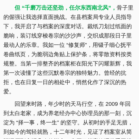
但 “千磨万击还坚劲，任尔东西南北风”，
骨子里
的倔强让我选择直面挑战。在县档案局专业人员指导
下，我开启了与档案的深度对话。裁纸刀划过纸面的
脆响，装订线穿梭卷宗的沙沙声，交织成那段日子里
最动人的乐章。我如一位 “修复师”，用镊子细心抚平
卷曲纸页，为脆弱边角贴上保护条，将零散资料按类
规整。当第一排整齐的档案柜在阳光下闪耀新辉，我
第一次读懂了这些沉默卷宗的独特魅力。曾经的抗
拒，也在日复一日的相处中，悄然化作了深沉的热
爱。
回望来时路，年少时的天马行空，在 2009 年回
到太白老家，成为养老经办中心协理员的那一刻，沉
淀为 “择一事，终一生” 的坚守。从初时的手足无措，
到如今的驾轻就熟，十二年时光，见证了档案室从简