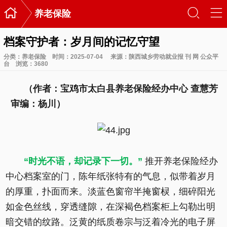

󰃙
󰆉
养老保险
档案守护者：岁月间的记忆守望
分类：
养老保险
时间：2025-07-04
来源：陕西城乡劳动就业报 刊 网 公众平
台
浏览：
3680
（作者：宝鸡市太白县养老保险经办中心 查慧芳
审编：杨川）
“时光不语，却记录下一切。”
推开养老保险经办
中心档案室的门，陈年纸张特有的气息，似带着岁月
的厚重，扑面而来。淡蓝色窗帘半掩窗棂，细碎阳光
如金色丝线，穿透缝隙，在深褐色档案柜上勾勒出明
暗交错的纹路。泛黄的纸质卷宗与泛着冷光的电子屏