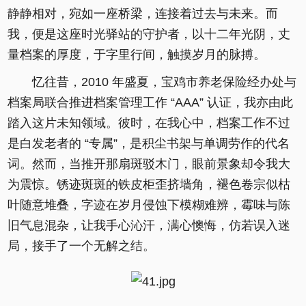
静静相对，宛如一座桥梁，连接着过去与未来。而
我，便是这座时光驿站的守护者，以十二年光阴，丈
量档案的厚度，于字里行间，触摸岁月的脉搏。
忆往昔，2010 年盛夏，宝鸡市养老保险经办处与
档案局联合推进档案管理工作 “AAA” 认证，我亦由此
踏入这片未知领域。彼时，在我心中，档案工作不过
是白发老者的 “专属”，是积尘书架与单调劳作的代名
词。然而，当推开那扇斑驳木门，眼前景象却令我大
为震惊。锈迹斑斑的铁皮柜歪挤墙角，褪色卷宗似枯
叶随意堆叠，字迹在岁月侵蚀下模糊难辨，霉味与陈
旧气息混杂，让我手心沁汗，满心懊悔，仿若误入迷
局，接手了一个无解之结。