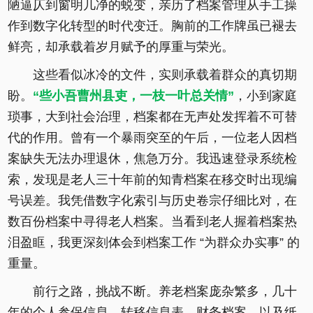
陋逼仄到窗明几净的蜕变，亲历了档案管理从手工操
作到数字化转型的时代变迁。胸前的工作牌虽已褪去
鲜亮，却承载着岁月赋予的厚重与荣光。
这些看似冰冷的文件，实则承载着群众的真切期
盼。
“些小吾曹州县吏，一枝一叶总关情”
，小到家庭
琐事，大到社会治理，档案都在无声处发挥着不可替
代的作用。曾有一个暴雨突至的午后，一位老人因档
案缺失无法办理退休，焦急万分。我迅速登录系统检
索，发现是老人三十年前的知青档案在移交时出现编
号误差。我凭借数字化索引与历史卷宗仔细比对，在
数百份档案中寻得老人档案。当看到老人握着档案热
泪盈眶，我更深刻体会到档案工作 “为群众办实事” 的
重量。
前行之路，挑战不断。养老档案庞杂繁多，几十
年的个人参保信息、转移信息表、财务档案，以及纸