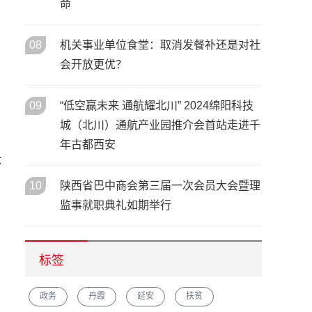
命
08
机关事业单位食堂：取消发餐补还是对社
会开放更优？
09
“低空赢未来 通航耀北川” 2024绵阳科技
城（北川）通航产业园推介会首站走进千
年古都西安
沃
10
陕西省巴中商会第三届一次会员大会暨理
监事就职典礼如期举行
标签
政务
丹霞
延安
扶贫