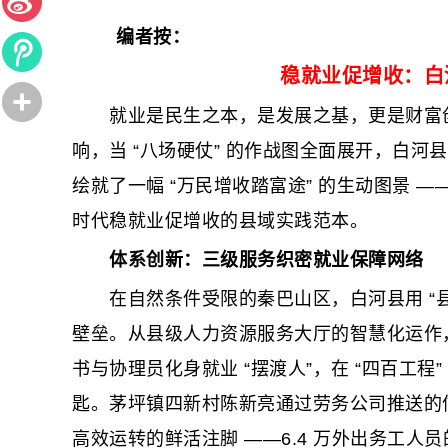
编者按：
稳就业促增收：白
就业是民生之本，是发展之基，更是财富创造
响，当 “八场硬仗” 的作战图全面展开，白河
绘就了一幅 “万民增收踏富途” 的生动图景 —
时代稳就业促增收的县域实践范本。
体系创新：三级服务织密就业保障网络
在自然条件受限的秦巴山区，白河县用 “县镇
壁垒。从县级人力资源服务大厅的智慧化运作，
书与协理员化身就业 “摆渡人”，在 “四百工
匙。茅坪镇四新村陈新亮通过劳务公司推送的信
高效运转的鲜活注脚 ——6.4 万外出务工人