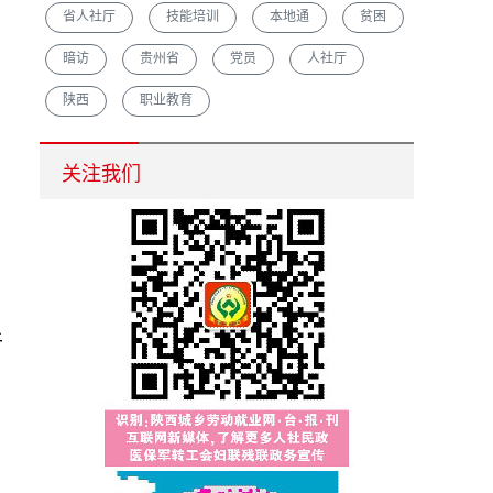
省人社厅
技能培训
本地通
贫困
暗访
贵州省
党员
人社厅
陕西
职业教育
汉中市重点培育农村创业致富带头人促脱贫增收
关注我们
于