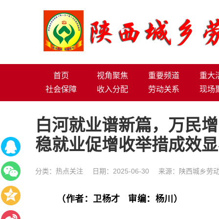
首页
视角聚焦
重要频道
重大
社会保障
收入分配
劳动关系
现场
白河就业谱新篇，万民增
稳就业促增收举措成效显
分类：
热点关注
日期：2025-06-30
来源：陕西城乡劳动
（作者：卫杨才 审编：杨川）