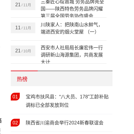
三秦匠心绽邕城 劳务品牌亮全
21
/ 11月
国——陕西特色劳务品牌闪耀
第三届全国劳务协作盛会
川陕家人：把陕南山水鲜气，
11
/ 11月
端进西安的烟火堂屋 （一）
区
西安市人社局局长廉宏伟一行
21
/ 10月
调研新山海源集团，共商发展
大计
全省依法行政和劳动保障监察
20
/ 10月
培训暨治理欠薪工作现场推进
热榜
会在安康成功举办
需
情暖新春 关怀同行——陕西省
01
12
宝鸡市扶风县：“八大员、178”工龄补贴
/ 02月
人社厅开展2026年新春走访慰
调标已全部发放到位
问活动
春风送岗暖民心 精准帮扶促就
03
络
/ 02月
02
陕西省川渝商会举行2024新春联谊会
业——西安市2026年春风行动
便
暨就业援助季（春暖农民工）