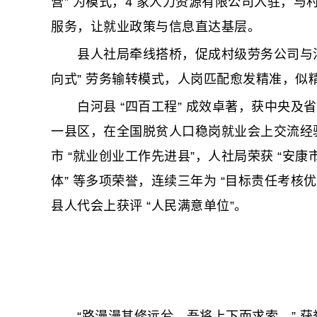
营” 为模式，4 家人力资源有限公司入驻，
服务，让就业政策与信息直达基层。
县人社局牵线搭桥，促成村级劳务公司与江苏
向式” 劳务输转模式，人岗匹配愈发精准，似
白河县 “四百工程” 成效卓著，获中央及
一县区，在全国脱贫人口稳岗就业会上交流经
市 “就业创业工作先进县”，人社局荣获 “
体” 等多项荣誉，连续三年为 “目标责任考核优
县人代会上获评 “人民满意单位”。
“路漫漫其修远兮，吾将上下而求索。” 获誉