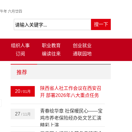
午年 六月廿四
组织人事
职业教育
创业就业
订阅
编读往来
通联园地
推荐
陕西省人社工作会议在西安召
20
/ 01月
开 部署2026年八大重点任务
-
青春绘华章 社保暖民心——宝
27
/ 11月
鸡市养老保险经办处文艺汇演
精彩上演