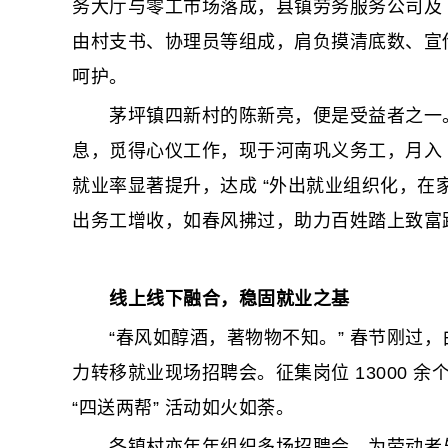
务大厅与零工市场落成，县镇劳务服务公司及 
由村支书、协理员等组成，肩负摸清底数、宣
呵护。
茅坪镇四新村的陈新亮，便是受益者之一。他
息，觅得心仪工作，现于河南巩义务工，月入 
就业率显著提升，达成 “外出就业组织化，在家就
出务工增收，如春风拂过，助力百姓踏上致富
线上线下融合，稳固就业之基
“春风如醇酒，著物物不知。” 春节刚过，白
力转移就业现场招聘会。征集岗位 13000 余个
“四送两帮” 活动如火如荼。
各镇村亦年年组织多场招聘会，为劳动者与