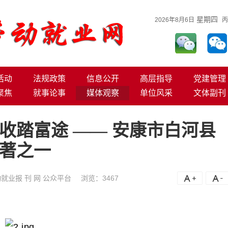
星期四
2026年8月6日
丙
活动
法规政策
信息公开
高层指导
党建管理
聚焦
就事论事
媒体观察
单位风采
文体副刊
收踏富途 —— 安康市白河县
著之一
就业报 刊 网 公众平台
浏览：
3467
A+
A