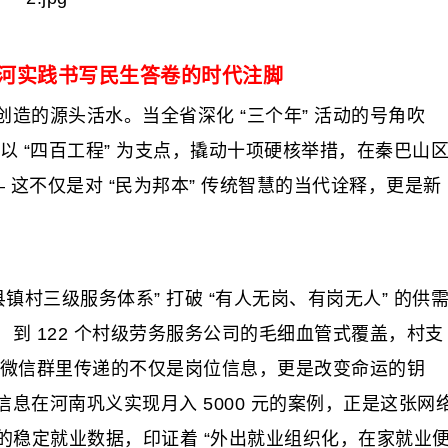
河实践书写民生答卷的时代注脚
的源头活水。当全省深化 “三个年” 活动的号角吹
县以 “四百工程” 为支点，撬动十项硬核举措，在秦巴山
— 这不仅是对 “民为邦本” 传统智慧的当代诠释，更是新
村三级服务体系” 打破 “有人无岗、有岗无人” 的供
到 122 个村级劳务服务公司的毛细血管式覆盖，村支
程” 微信群里传递的不仅是岗位信息，更是改变命运的钥
息在河南巩义实现月入 5000 元的案例，正是这张网
员的稳定就业数据，印证着 “外出就业组织化，在家就业