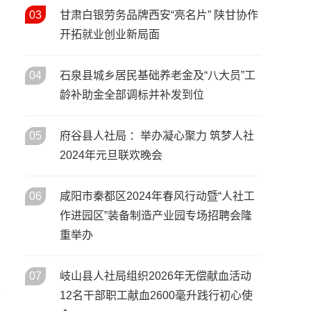
活动启动
宝鸡市召开2026年人力资源和
03
甘肃白银劳务品牌西安“亮名片” 陕甘协作
05
/ 02月
社会保障工作会议 擘画“十五
开拓就业创业新局面
五”开局人社发展新蓝图
春风送岗暖秦巴 协作赋能促就
02
04
石泉县城乡居民基础养老金及“八大员”工
/ 02月
业——陕西省2026年春风行动
龄补助金全部调标并补发到位
，
暨就业援助季启动仪式在安康
市汉滨区举行
05
府谷县人社局 ：举办凝心聚力 筑梦人社
2024年元旦联欢晚会
06
咸阳市秦都区2024年春风行动暨“人社工
作进园区”装备制造产业园专场招聘会隆
重举办
07
岐山县人社局组织2026年无偿献血活动
质
12名干部职工献血2600毫升践行初心使